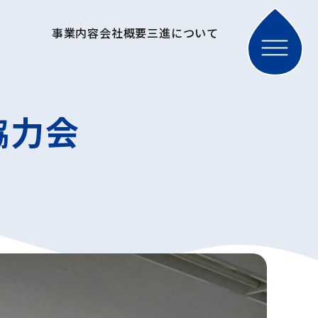
事業内容
会社概要
三進について
協力会