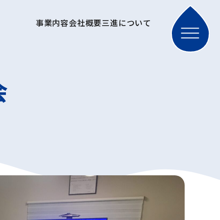
事業内容
会社概要
三進について
会